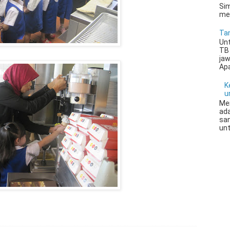
Si
men
Ta
Unt
TB 
jaw
Apa
K
u
Mem
ada
san
unt