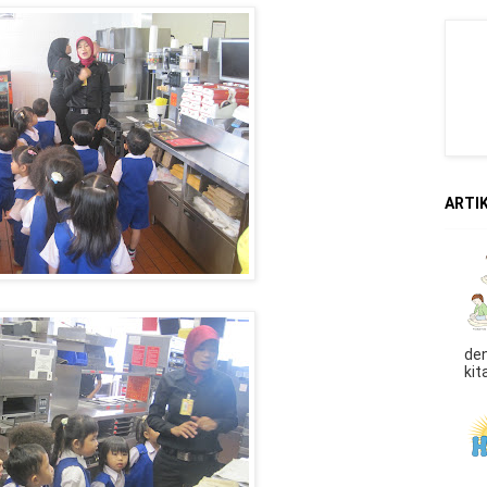
ARTIK
den
kit