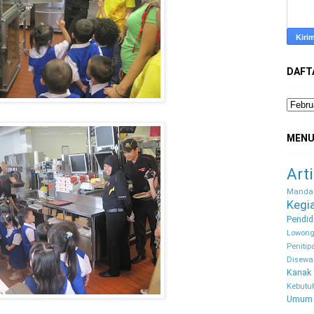
DAFTA
MENU
Arti
Mandar
Kegi
Pendid
Lowong
Peniti
Disewa
Kanak
Kebutu
Umum