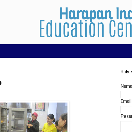
Hubun
D
Nam
Emai
Pesa