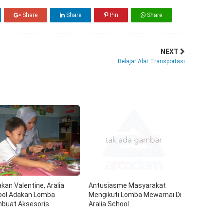
Share
Share
Pin
Share
NEXT
Belajar Alat Transportasi
kan Valentine, Aralia
Antusiasme Masyarakat
ool Adakan Lomba
Mengikuti Lomba Mewarnai Di
buat Aksesoris
Aralia School