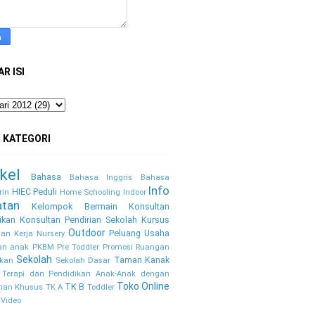
R ISI
 KATEGORI
kel
Bahasa
Bahasa Inggris
Bahasa
Info
HIEC Peduli
in
Home Schooling
Indoor
atan
Kelompok Bermain
Konsultan
ikan
Konsultan Pendirian Sekolah
Kursus
Outdoor
Peluang Usaha
an Kerja
Nursery
pan anak
PKBM
Pre Toddler
Promosi
Ruangan
Sekolah
Taman Kanak
kan
Sekolah Dasar
Terapi dan Pendidikan Anak-Anak dengan
Toko Online
TK B
han Khusus
TK A
Toddler
Video